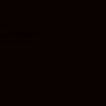
'
nne
suels PERTINENTS
ur OPTIMISER